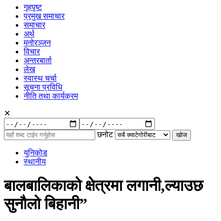
गृहपृष्ट
प्रमुख समाचार
समाचार
अर्थ
मनोरञ्जन
विचार
अन्तरबार्ता
लेख
स्वास्थ चर्चा
सूचना प्रविधि
नीति तथा कार्यक्रम
✕
रुची
अनुसार:
छनोट
युनिकोड
स्थानीय
बालबालिकाको क्षेत्रमा लगानी,ल्याउछ
सुनौलो बिहानी”