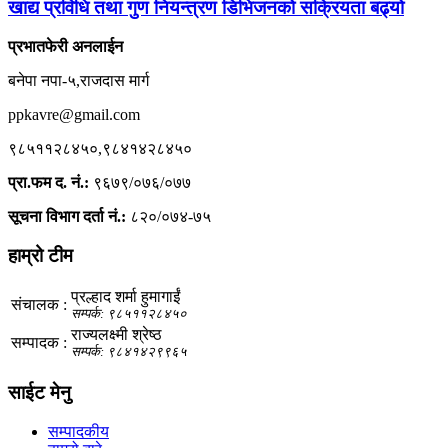
खाद्य प्रविधि तथा गुण नियन्त्रण डिभिजनको सक्रियता बढ्यो
प्रभातफेरी अनलाईन
बनेपा नपा-५,राजदास मार्ग
ppkavre@gmail.com
९८५११२८४५०,९८४१४२८४५०
प्रा.फम द. नं.:
९६७९/०७६/०७७
सूचना विभाग दर्ता नं.:
८२०/०७४-७५
हाम्रो टीम
प्रल्हाद शर्मा हुमागाईं
संचालक :
सम्पर्क: ९८५११२८४५०
राज्यलक्ष्मी श्रेष्ठ
सम्पादक :
सम्पर्क: ९८४१४२९९६५
साईट मेनु
सम्पादकीय