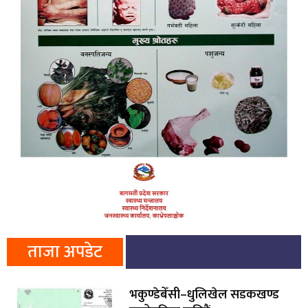
ताजा अपडेट
भकुण्डेबेँसी–धुलिखेल सडकखण्ड