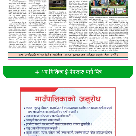
थप मितिका ई-पेपरहरु यहाँ भित्र