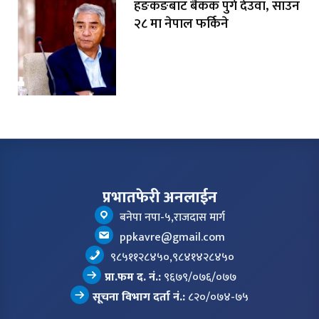
हङकङबाट बैंकक पुगे देउवा, साउन
२८ मा नेपाल फर्किने
प्रभातफेरी अनलाईन
बनेपा नपा-५,राजदास मार्ग
ppkavre@gmail.com
९८५११२८४५०,९८४१४२८४५०
प्रा.फम द. नं.:
९६७९/०७६/०७७
सूचना विभाग दर्ता नं.:
८२०/०७४-७५