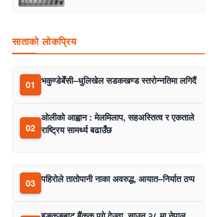
साताको लोकप्रिय
भकुण्डेबेँसी–धुलिखेल सडकखण्ड स्तरोन्नतिमा लगिदैं
01
ओलीको आह्वान : मेलमिलाप, सहअस्तित्व र एकताले
02
राष्ट्रिय सामर्थ्य बढाउँछ
पहिरोले तातोपानी नाका अवरुद्ध, आयात–निर्यात ठप्प
03
हङकङबाट बैंकक पुगे देउवा, साउन २८ मा नेपाल