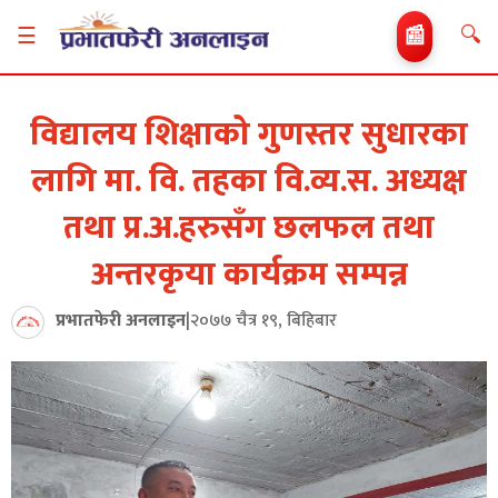
🔍
☰
📰
विद्यालय शिक्षाको गुणस्तर सुधारका
लागि मा. वि. तहका वि.व्य.स. अध्यक्ष
तथा प्र.अ.हरुसँग छलफल तथा
अन्तरकृया कार्यक्रम सम्पन्न
प्रभातफेरी अनलाइन
|
२०७७ चैत्र १९, बिहिबार