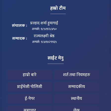
हाम्रो टीम
प्रल्हाद शर्मा हुमागाईं
संचालक :
सम्पर्क: ९८५११२८४५०
राज्यलक्ष्मी श्रेष्ठ
सम्पादक :
सम्पर्क: ९८४१४२९९६५
साईट मेनु
हाम्रो बारे
शर्त तथा नियमहरु
प्राईभेसी पोलिसी
सम्पादकीय
ई-पेपर
स्थानीय
समाचार
लेख