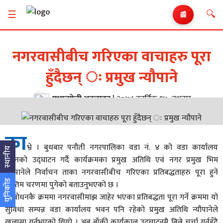
🔍
☰
📰
नगरवासीबीच गरिएका वाचाहरु पूरा
हुँदैछन् ः प्रमुख न्यौपाने
प्रभातफेरी अनलाइन
|
२०७८ कार्तिक १७, बुधबार
का
भ्रे । बुधबार पनौती नगरपालिका वडा नं. ४ को वडा कार्यालय
स्थानीय
भवनको उद्घाटन गर्दै कार्यक्रमका प्रमुख अतिथि एवं नगर प्रमुख भिम
न्यौपानेले निर्वाचन ताका नगरवासीबीच गरिएका प्रतिबद्धताहरु पूरा हुने
युनिकोड
अन्तिम चरणमा पुगेको बताउनुभएको छ ।
सम्बोधनकै क्रममा नगरवासीमाझ जाहेर भएका प्रतिबद्धता पूरा गर्ने क्रममा यो
सुविधा सम्पन्न वडा कार्यालय भवन पनि रहेको प्रमुख अतिथि न्यौपानेले
खुलासा गर्नुभएको थियो । अब बाँकी कार्यकाल उद्घाटनमै बित्ने चर्चा गर्नुहुँदै