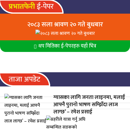
प्रभातफेरी
ई-पेपर
२०८३ सला श्रावण २० गते बुधबार
थप मितिका ई-पेपरहरु यहाँ भित्र
ताजा अपडेट
ग्यासका लागि जनता लाइनमा, मलाई
आफ्नै पुरानो भाषण सम्झिँदा लाज
लाग्छ’ – रमेश प्रसाई