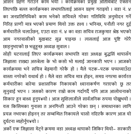
आसन ग्रहण गराउने काम भयो । कार्यक्रमका प्रमुख अतिथिबाट एक्सन
लिएपछि बल्ल कार्यक्रमका सभापतिलाई आसन ग्रहण गराइयो । वडा नं. ४
का जनप्रतिनिधिको काम भनेको सचिवले गरेका गतिविधि अनुमोदन गर्ने
निरिह प्राणी मात्र भएको प्रमाण थियो उक्त दृश्य । भनिन्छ, पनौती नगर दुई
कर्मचारीले चलाउँछन्, एउटा वडा नं. ४ का वडा सचिव राजकुमार श्रेष्ठ भएको
आम नगरवासीको मुखबाट सुन्न पाइन्छ । त्यसलाई आज पुष्टि गरेरै
छाड्नुभएको छ भन्नुहुन्छ अध्यक्ष सुवाल ।
सोही घटनालाई लिएर कार्यक्रमका सभापति वडा अध्यक्ष बुद्धसिं थापासँग
जिज्ञासा राख्दा अरुबेला के भो कसो भो मलाई जानकारी भएन । आजको
कार्यक्रममा भने सचिव बेइमानी गरेकै हो । मैले पटक–पटक घच्घच्याउँदा
वास्ता नगरेको यथार्थ हो । मैले वडा सचिव मात्र होइन, समग्र नगरमा कार्यरत
कर्मचारीका बारेमा प्रशासनिक निकायको ध्यानाकर्षण गराएको छु तर
सुनुवाई भएन । जसको कारण राम्रो काम गर्दागर्दै पनि आज आलोचनाको
सिकार हुन बाध्य हुनुप¥यो । आज सुशिलाजीले सार्वजनिक रुपमा पोख्नुभयो ।
यस किसिमका गुनासा त अनगिन्ती आउने गरेका छन् । समाधानका लागि
प्रयत्न नभएका होइनन् तर सम्बन्धित निकायले चासो नदिएकै कारण आज यो
दुर्घटना व्यहोर्नुप¥यो ।
अर्काे एक जिज्ञासा मेट्ने क्रममा वडा अध्यक्ष थापाको जिकिर थियो– सरकारी