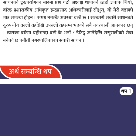
साधनको दुरुपयोगका बारेमा प्रश्न गर्दा अध्यक्ष थापाको ठाडो जवाफ थियो,
वरिष्ठ प्रशासकीय अधिकृत इन्द्रप्रसाद अधिकारीलाई सोध्नुस्, यो मेरो वडाको
मात्र समस्या होइन । समग्र नगरकै अवस्था यस्तै छ । सरकारी सवारी साधनको
दुरुपयोग तल्लो तहदेखि उपल्लो तहसम्म भएको सबै नगरवासी जानकार छन्
। त्यसका बारेमा यहाँभन्दा बढी के भनौं ? डेटिङ्ग जानेदेखि ससुरालीको सेवा
बनेको छ पनौती नगरपालिकाका सवारी साधन ।
अर्थ सम्बन्धि थप
जनकपुरधाम यातायात कार्यालयले एक
थप
वर्षमा साढे ५७ करोड राजस्व सङ्कलन,
अघिल्लो वर्षभन्दा ९.५४ करोड कम