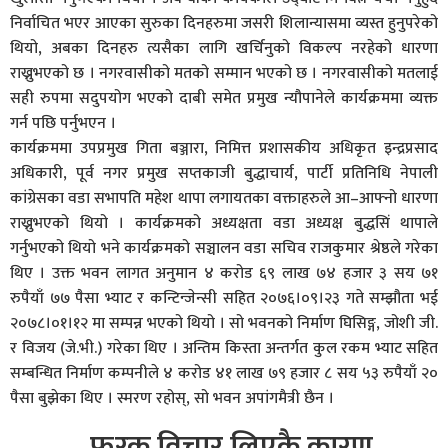
निर्वाचित भएर आएका सुरुका दिनहरुमा जसरी शिलान्यासमा व्यस्त हुनुपरेको
थियो, अबका दिनहरु त्यसैका लागि खर्चिनुको विकल्प नरहेको धारणा
राख्नुभएको छ । नगरवासीको मतको सम्मान भएको छ । नगरवासीको मतलाई
सही रुपमा सदुपयोग भएको दाबी समेत प्रमुख न्यौपानेले कार्यक्रममा व्यक्त
गर्न पछि पर्नुभएन ।
कार्यक्रममा उपप्रमुख गिता बञ्जारा, निमित्त प्रशासकीय अधिकृत इन्द्रप्रसाद
अधिकारी, पूर्व नगर प्रमुख सप्तकाजी बुद्धाचार्य, पार्टी प्रतिनिधि नेपाली
कांग्रेसका वडा सभापति महेश थापा लगायतका वक्ताहरुले आ–आफ्नो धारणा
राख्नुभएको थियो । कार्यक्रमको अध्यक्षता वडा अध्यक्ष बुद्धसिं थापाले
गर्नुभएको थियो भने कार्यक्रमको सञ्चालन वडा सचिव राजकुमार श्रेष्ठले गरेका
थिए । उक्त भवन लागत अनुमान ४ करोड ६९ लाख ७४ हजार ३ सय ७१
रुपैयाँ ७७ पैसा भ्याट र कन्टिन्जेन्सी सहित २०७६।०९।२३ गते सम्झौता भई
२०७८।०१।१२ मा सम्पन्न भएको थियो । सो भवनको निर्माण घिसिङ्ग, जोशी जी.
र विजय (जे.भी.) गरेका थिए । अन्तिम किस्ता अन्तर्गत कुल रकम भ्याट सहित
सम्बन्धित निर्माण कम्पनीले ४ करोड ४१ लाख ७९ हजार ८ सय ५३ रुपैयाँ २०
पैसा बुझेका थिए । स्मरण रहोस्, सो भवन अपांगमैत्री छैन ।
फरक विचार लिएकै कारण