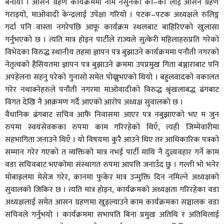
बनायो । आसन ग्रहण कार्यक्रममा नामै नसुनेका को–को लाई आसन ग्रहण
गराइयो, माओवादी केन्द्रलाई उपेक्षा गरियो । पटक–पटक अध्यक्षले रुलिङ्ग
गर्दा पनि वास्ता नगरेपछि आफू कार्यक्रम स्थलबाट बाहिरिएको खुलासा
गर्नुभएको छ । त्यति मात्र होइन पार्टीले राज्यले सुत्केरी महिलाहरुप्रति गरेको
विभेदका विरुद्ध स्थानीय तहमा ज्ञापन पत्र बुझाउने कार्यक्रममा पनौती नगरको
नेतृत्वको हैसियतमा ज्ञापन पत्र बुझाउने क्रममा उपप्रमुख गिता बञ्जाराबाट पनि
अपहेलना सहनु परेको गुनासो समेत पोख्नुभएको थियो । बहुलवादको वकालत
गरेर नथाक्नेहरुले पनौती नगरमा माओवादीको विरुद्ध श्रृंखलाबद्ध ढंगबाट
विगत देखि नै आक्रमण गर्दै आएको आरोप अध्यक्ष सुवालको छ ।
वैधानिक ढंगबाट सचिव आफैं निवासमा आएर पत्र नबुझाएको भए म जुन
रुपमा स्वयंसेवकका रुपमा काम गरिरहेको थिएँ, त्यही जिम्मेवारीमा
सहभागिता जनाउने थिएँ । यो विषयमा कुरै आउने थिए तर आधिकारिक पत्रको
सम्मान गरेर गएको त व्यक्तिको मात्र नभई पार्टी माथि नै दुव्र्यवहार गर्ने काम
वडा सचिवबाट भएकोमा संस्थागत रुपमा आपत्ति जनाउँद छु । गल्ती भो भनेर
मोबाइलमा मेसेज गरेर, कानमा फुकेर मात्र उन्मुक्ति दिन नमिल्ने अध्यक्षको
सुवालको जिकिर छ । त्यति मात्र होइन, कार्यक्रमको अध्यक्षता गरिरहेका वडा
अध्यक्षलाई समेत आसन ग्रहणमा खुइल्याउने काम कार्यक्रमका सञ्चालक वडा
सचिवले गर्नुभयो । कार्यक्रममा सभापति बिना प्रमुख अतिथि र अतिथिलाई