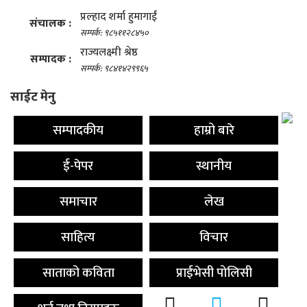
प्रल्हाद शर्मा हुमागाईं
संचालक :
सम्पर्क: ९८५११२८४५०
राज्यलक्ष्मी श्रेष्ठ
सम्पादक :
सम्पर्क: ९८४१४२९९६५
साईट मेनु
सम्पादकीय
हाम्रो बारे
ई-पेपर
स्थानीय
समाचार
लेख
साहित्य
विचार
साताको कविता
प्राईभेसी पोलिसी